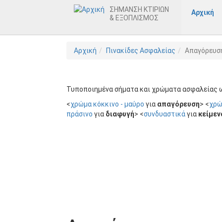
ΣΗΜΑΝΣΗ ΚΤΙΡΙΩΝ
Αρχική
& ΕΞΟΠΛΙΣΜΟΣ
Παράκαμψη
Αρχική
Πινακίδες Ασφαλείας
Απαγόρευσ
προς
το
κυρίως
περιεχόμενο
Τυποποιημένα σήματα και χρώματα ασφαλείας ω
<
χρώμα κόκκινο - μαύρο
για
απαγόρευση
> <
χρώ
πράσινο
για
διαφυγή
> <
συνδυαστικά
για
κείμεν