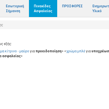
Εσωτερική
Πινακίδες
ΠΡΟΣΦΟΡΕΣ
Ενημερωτ
Σήμανση
Ασφαλείας
Υλικό
ης
ς εξής:
μα κίτρινο - μαύρο
για
προειδοποίηση
> <
χρώμα μπλέ
για
υποχρέωσ
α ασφαλείας
>