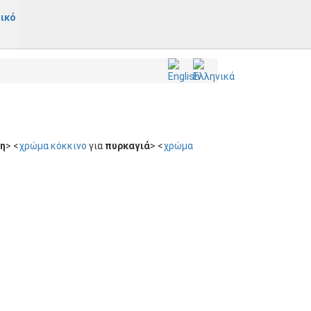
ικό
η
> <
χρώμα κόκκινο
για
πυρκαγιά
> <
χρώμα