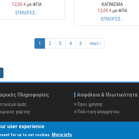
12,05 €
με ΦΠΑ
ΚΑΠΝΙΣΜΑ
12,05 €
με ΦΠΑ
ΕΠΙΛΟΓΕΣ...
ΕΠΙΛΟΓΕΣ...
1
2
3
4
5
next ›
αιρικές Πληροφορίες
Ασφάλεια & Ιδιωτικότητα
τικά με εμάς
Όροι χρήσης
αιρικός χάρτης
Πολιτική απορρήτου
our user experience
More info
onsent for us to set cookies.
ms Co.