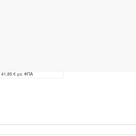
Κωδικός:
12-58206
 20Χ25cm ' ΠΙΝΑΚΙΔΑ ΟΡΟΦΗΣ
ΕΞΟΔΟΣ ΔΕΞΙΑ '
41,85 €
με ΦΠΑ