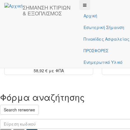
Παράκαμψη προς το κυρίως περιεχόμενο
ΣΗΜΑΝΣΗ ΚΤΙΡΙΩΝ
& ΕΞΟΠΛΙΣΜΟΣ
Αρχική
Εσωτερική Σήμανση
Αρχική
Πινακίδες Ασφαλείας
Κωδικός:
12-50206
ΠΡΟΣΦΟΡΕΣ
Αλουμινίου 40Χ20cm ' ΠΙΝΑΚΙΔΑ ΟΡΟΦΗΣ
Αλουμινίου
ΕΞΟΔΟΣ ΔΕΞΙΑ '
Ενημερωτικό Υλικό
58,92 €
με ΦΠΑ
Φόρμα αναζήτησης
Search rerwerwe