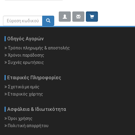
Κειμένου
Φόρμα
Search rerwerwe
ΠΡΟΣΦΟΡΕΣ
αναζήτησης
Ενημερωτικό Υλικό
Οδηγός Αγορών
Τρόποι πληρωμής & αποστολής
Χρόνοι παράδοσης
Συχνές ερωτήσεις
Εταιρικές Πληροφορίες
Σχετικά με εμάς
Εταιρικός χάρτης
Ασφάλεια & Ιδιωτικότητα
Όροι χρήσης
Πολιτική απορρήτου