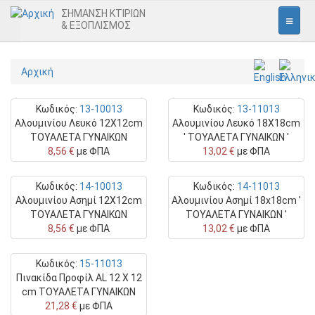
ΣΗΜΑΝΣΗ ΚΤΙΡΙΩΝ
& ΕΞΟΠΛΙΣΜΟΣ
Αρχική
Παράκαμψη
Αρχική
προς
Εσωτερική Σήμανση
το
κυρίως
Κωδικός:
13-10013
Κωδικός:
13-11013
περιεχόμενο
Εισόδου
Αλουμινίου Λευκό 12Χ12cm
Αλουμινίου Λευκό 18Χ18cm
ΤΟΥΑΛΕΤΑ ΓΥΝΑΙΚΩΝ
' ΤΟΥΑΛΕΤΑ ΓΥΝΑΙΚΩΝ '
Γραφείων
8,56 €
με ΦΠΑ
13,02 €
με ΦΠΑ
Εικονογράμματα
Κωδικός:
14-10013
Κωδικός:
14-11013
Πινακίδες Ασφαλείας
Αλουμινίου Ασημί 12Χ12cm
Αλουμινίου Ασημί 18x18cm '
ΤΟΥΑΛΕΤΑ ΓΥΝΑΙΚΩΝ
ΤΟΥΑΛΕΤΑ ΓΥΝΑΙΚΩΝ '
Απαγόρευσης
8,56 €
με ΦΠΑ
13,02 €
με ΦΠΑ
Υποχρέωσης
Κωδικός:
15-11013
Προειδοποίησης
Πινακίδα Προφίλ AL 12 X 12
Πυρασφάλειας
cm ΤΟΥΑΛΕΤΑ ΓΥΝΑΙΚΩΝ
21,28 €
με ΦΠΑ
Διαφυγής