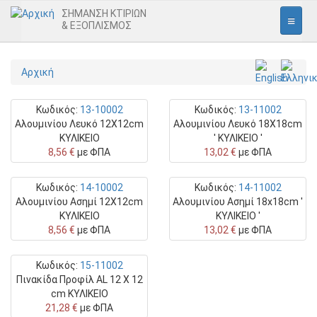
ΣΗΜΑΝΣΗ ΚΤΙΡΙΩΝ
& ΕΞΟΠΛΙΣΜΟΣ
Αρχική
Παράκαμψη
Αρχική
προς
Εσωτερική Σήμανση
το
κυρίως
Κωδικός:
13-10002
Κωδικός:
13-11002
περιεχόμενο
Εισόδου
Αλουμινίου Λευκό 12Χ12cm
Αλουμινίου Λευκό 18Χ18cm
ΚΥΛΙΚΕΙΟ
' ΚΥΛΙΚΕΙΟ '
Γραφείων
8,56 €
με ΦΠΑ
13,02 €
με ΦΠΑ
Εικονογράμματα
Κωδικός:
14-10002
Κωδικός:
14-11002
Πινακίδες Ασφαλείας
Αλουμινίου Ασημί 12Χ12cm
Αλουμινίου Ασημί 18x18cm '
ΚΥΛΙΚΕΙΟ
ΚΥΛΙΚΕΙΟ '
Απαγόρευσης
8,56 €
με ΦΠΑ
13,02 €
με ΦΠΑ
Υποχρέωσης
Κωδικός:
15-11002
Προειδοποίησης
Πινακίδα Προφίλ AL 12 X 12
Πυρασφάλειας
cm ΚΥΛΙΚΕΙΟ
21,28 €
με ΦΠΑ
Διαφυγής