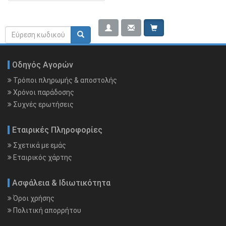
Κειμένου
Φόρμα
Search rerwerwe
ΠΡΟΣΦΟΡΕΣ
αναζήτησης
Ενημερωτικό Υλικό
Οδηγός Αγορών
Τρόποι πληρωμής & αποστολής
Χρόνοι παράδοσης
Συχνές ερωτήσεις
Εταιρικές Πληροφορίες
Σχετικά με εμάς
Εταιρικός χάρτης
Ασφάλεια & Ιδιωτικότητα
Όροι χρήσης
Πολιτική απορρήτου