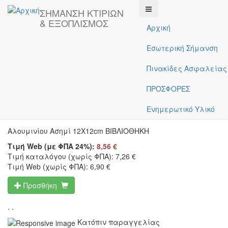
Παράκαμψη προς το κυρίως περιεχόμενο
ΣΗΜΑΝΣΗ ΚΤΙΡΙΩΝ
& ΕΞΟΠΛΙΣΜΟΣ
Αρχική
Εσωτερική Σήμανση
Αρχική
Κατάλογος
Indoor Signage
Pictogrammes
Gene
Πινακίδες Ασφαλείας
ΠΡΟΣΦΟΡΕΣ
14-10022
Ενημερωτικό Υλικό
Αλουμινίου Ασημί 12Χ12cm ΒΙΒΛΙΟΘΗΚΗ
Τιμή Web (με ΦΠΑ 24%):
8,56 €
Τιμή καταλόγου (χωρίς ΦΠΑ):
7,26 €
Τιμή Web (χωρίς ΦΠΑ):
6,90 €
Προσθήκη
. .
Κατόπιν παραγγελίας