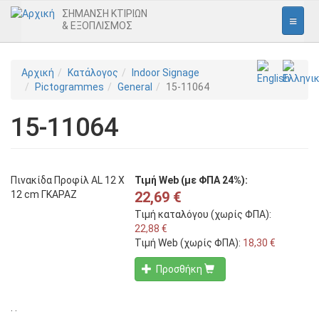
ΣΗΜΑΝΣΗ ΚΤΙΡΙΩΝ
& ΕΞΟΠΛΙΣΜΟΣ
Αρχική
Παράκαμψη
Αρχική
Κατάλογος
Indoor Signage
προς
Pictogrammes
General
15-11064
Εσωτερική Σήμανση
το
κυρίως
15-11064
περιεχόμενο
Εισόδου
Γραφείων
Εικονογράμματα
Πινακίδα Προφίλ AL 12 X
Τιμή Web (με ΦΠΑ 24%):
12 cm ΓΚΑΡΑΖ
22,69 €
Πινακίδες Ασφαλείας
Τιμή καταλόγου (χωρίς ΦΠΑ):
Απαγόρευσης
22,88 €
Τιμή Web (χωρίς ΦΠΑ):
18,30 €
Υποχρέωσης
Προσθήκη
Προειδοποίησης
Πυρασφάλειας
. .
Διαφυγής