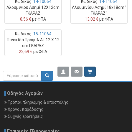
Κωδικός:
14-10064
Κωδικός:
14-11064
Αλουμινίου Ασημί 12Χ12cm
Αλουμινίου Ασημί 18x18cm '
ΓΚΑΡΑΖ
ΓΚΑΡΑΖ '
8,56 €
με ΦΠΑ
13,02 €
με ΦΠΑ
Κωδικός:
15-11064
Πινακίδα Προφίλ AL 12 X 12
cm ΓΚΑΡΑΖ
22,69 €
με ΦΠΑ
Φόρμα
Search rerwerwe
αναζήτησης
Οδηγός Αγορών
Τρόποι πληρωμής & αποστολής
Χρόνοι παράδοσης
Συχνές ερωτήσεις
Εταιρικές Πληροφορίες