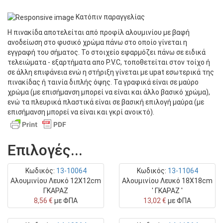
Κειμένου
Κατόπιν παραγγελίας
Η πινακίδα αποτελείται από προφίλ αλουμινίου με βαφή
ΠΡΟΣΦΟΡΕΣ
ανοδείωση στο φυσικό χρώμα πάνω στο οποίο γίνεται η
εγγραφή του σήματος. Το στοιχείο εφαρμόζει πάνω σε ειδικά
Ενημερωτικό Υλικό
τελειώματα - εξαρτήματα απο P.V.C, τοποθετείται στον τοίχο ή
σε άλλη επιφάνεια ενώ η στήριξη γίνεται με upat εσωτερικά της
πινακίδας ή ταινία διπλής όψης. Τα γραφικά είναι σε μαύρο
χρώμα (με επισήμανση μπορεί να είναι και άλλο βασικό χρώμα),
ενώ τα πλευρικά πλαστικά είναι σε βασική επιλογή μαύρα (με
επισήμανση μπορεί να είναι και γκρί ανοικτό).
Επιλογές...
Κωδικός:
13-10064
Κωδικός:
13-11064
Αλουμινίου Λευκό 12Χ12cm
Αλουμινίου Λευκό 18Χ18cm
ΓΚΑΡΑΖ
' ΓΚΑΡΑΖ '
8,56 €
με ΦΠΑ
13,02 €
με ΦΠΑ