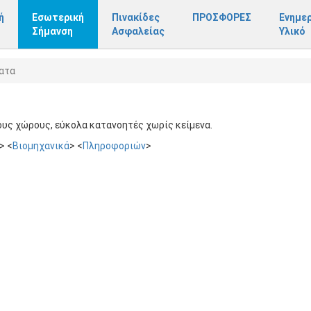
ή
Εσωτερική
Πινακίδες
ΠΡΟΣΦΟΡΕΣ
Ενημε
Σήμανση
Ασφαλείας
Υλικό
ατα
ους χώρους, εύκολα κατανοητές χωρίς κείμενα.
> <
Βιομηχανικά
> <
Πληροφοριών
>