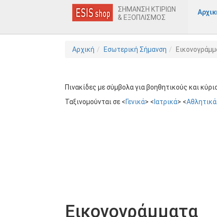
ΣΗΜΑΝΣΗ ΚΤΙΡΙΩΝ
Αρχικ
& ΕΞΟΠΛΙΣΜΟΣ
Παράκαμψη
Αρχική
Εσωτερική Σήμανση
Εικονογράμμ
προς
το
κυρίως
περιεχόμενο
Πινακίδες με σύμβολα για βοηθητικούς και κύρι
Ταξινομούνται σε <
Γενικά
> <
Ιατρικά
> <
Αθλητικά
Εικονογράμματα