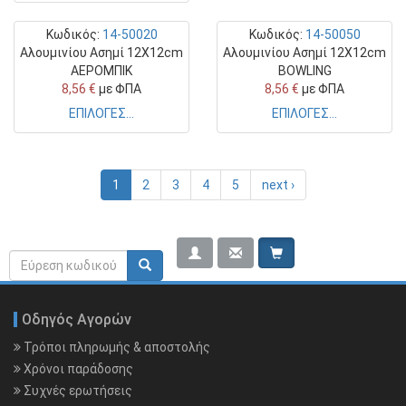
Κωδικός:
14-50020
Κωδικός:
14-50050
Αλουμινίου Ασημί 12Χ12cm
Αλουμινίου Ασημί 12Χ12cm
ΑΕΡΟΜΠΙΚ
BOWLING
8,56 €
με ΦΠΑ
8,56 €
με ΦΠΑ
ΕΠΙΛΟΓΕΣ...
ΕΠΙΛΟΓΕΣ...
1
2
3
4
5
next ›
Φόρμα
Search rerwerwe
αναζήτησης
Οδηγός Αγορών
Τρόποι πληρωμής & αποστολής
Χρόνοι παράδοσης
Συχνές ερωτήσεις